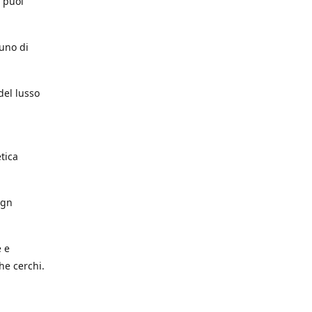
e puoi
cuno di
del lusso
etica
ign
e e
he cerchi.