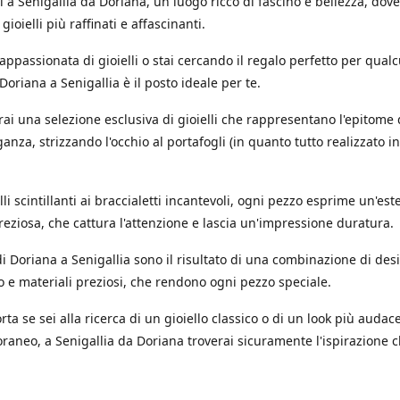
 a Senigallia da Doriana, un luogo ricco di fascino e bellezza, dov
 gioielli più raffinati e affascinanti.
'appassionata di gioielli o stai cercando il regalo perfetto per qual
 Doriana a Senigallia è il posto ideale per te.
rai una selezione esclusiva di gioielli che rappresentano l'epitome 
ganza, strizzando l'occhio al portafogli (in quanto tutto realizzato in
.
li scintillanti ai braccialetti incantevoli, ogni pezzo esprime un'est
reziosa, che cattura l'attenzione e lascia un'impressione duratura.
i di Doriana a Senigallia sono il risultato di una combinazione di des
o e materiali preziosi, che rendono ogni pezzo speciale.
ta se sei alla ricerca di un gioiello classico o di un look più audac
aneo, a Senigallia da Doriana troverai sicuramente l'ispirazione c