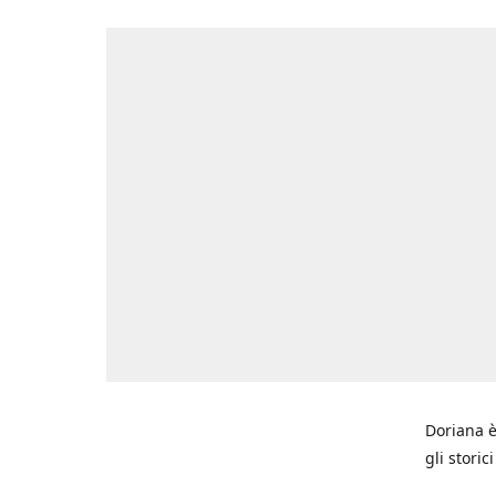
Doriana è
gli storic