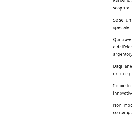
Benvenuti
scoprire i
Se sei un
speciale,
Qui trove
e dell'ele
argento!)
Dagli anel
unica e p
I gioiell
innovativ
Non impor
contempor