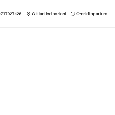
0717927428
Ottieni indicazioni
Orari di apertura