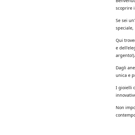
Benvenuti
scoprire i
Se sei un
speciale,
Qui trove
e dell'ele
argento!)
Dagli anel
unica e p
I gioiell
innovativ
Non impor
contempor