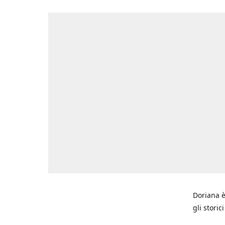
Doriana è
gli storic