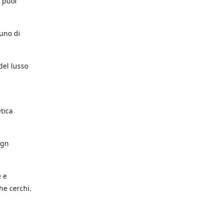
e puoi
cuno di
del lusso
etica
ign
e e
he cerchi.