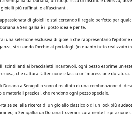
 a Senigallia da Doriana, un luogo ricco di fascino e bellezza, dov
 gioielli più raffinati e affascinanti.
'appassionata di gioielli o stai cercando il regalo perfetto per qual
 Doriana a Senigallia è il posto ideale per te.
rai una selezione esclusiva di gioielli che rappresentano l'epitome 
ganza, strizzando l'occhio al portafogli (in quanto tutto realizzato in
.
li scintillanti ai braccialetti incantevoli, ogni pezzo esprime un'est
reziosa, che cattura l'attenzione e lascia un'impressione duratura.
i di Doriana a Senigallia sono il risultato di una combinazione di des
o e materiali preziosi, che rendono ogni pezzo speciale.
ta se sei alla ricerca di un gioiello classico o di un look più audac
aneo, a Senigallia da Doriana troverai sicuramente l'ispirazione c