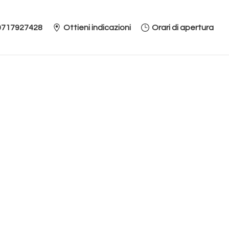
0717927428
Ottieni indicazioni
Orari di apertura