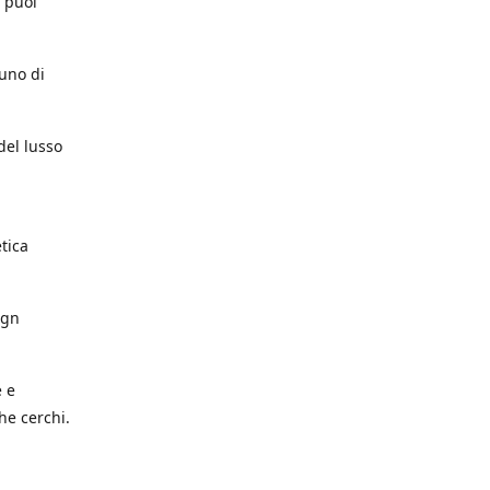
e puoi
cuno di
del lusso
etica
ign
e e
he cerchi.