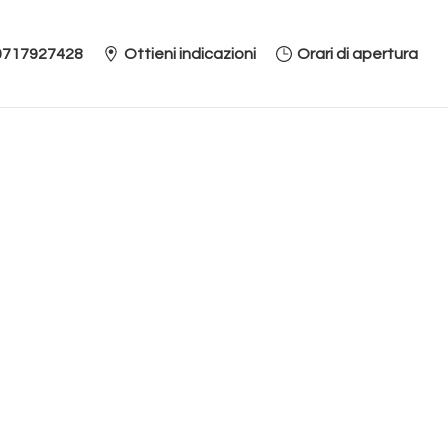
0717927428
Ottieni indicazioni
Orari di apertura