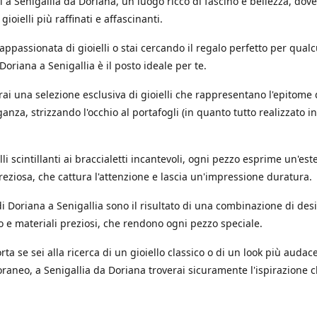
 a Senigallia da Doriana, un luogo ricco di fascino e bellezza, dov
 gioielli più raffinati e affascinanti.
'appassionata di gioielli o stai cercando il regalo perfetto per qual
 Doriana a Senigallia è il posto ideale per te.
rai una selezione esclusiva di gioielli che rappresentano l'epitome 
ganza, strizzando l'occhio al portafogli (in quanto tutto realizzato in
.
li scintillanti ai braccialetti incantevoli, ogni pezzo esprime un'est
reziosa, che cattura l'attenzione e lascia un'impressione duratura.
i di Doriana a Senigallia sono il risultato di una combinazione di des
o e materiali preziosi, che rendono ogni pezzo speciale.
ta se sei alla ricerca di un gioiello classico o di un look più audac
aneo, a Senigallia da Doriana troverai sicuramente l'ispirazione c