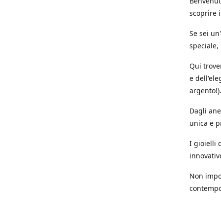
Benvenuti
scoprire i
Se sei un
speciale,
Qui trove
e dell'ele
argento!)
Dagli anel
unica e p
I gioiell
innovativ
Non impor
contempor