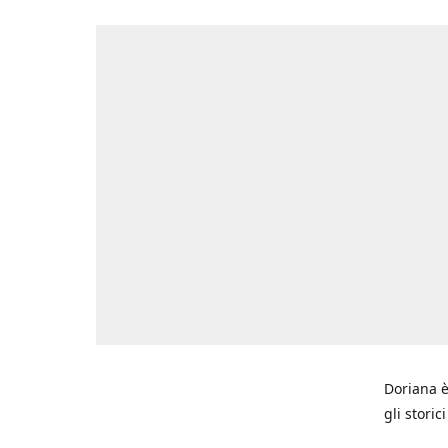
Doriana è
gli storic