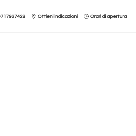
0717927428
Ottieni indicazioni
Orari di apertura