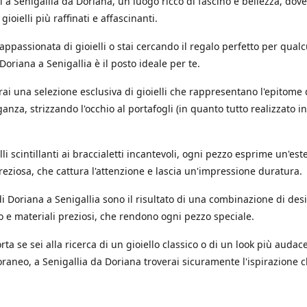
 a Senigallia da Doriana, un luogo ricco di fascino e bellezza, dov
 gioielli più raffinati e affascinanti.
'appassionata di gioielli o stai cercando il regalo perfetto per qual
 Doriana a Senigallia è il posto ideale per te.
rai una selezione esclusiva di gioielli che rappresentano l'epitome 
ganza, strizzando l'occhio al portafogli (in quanto tutto realizzato in
.
li scintillanti ai braccialetti incantevoli, ogni pezzo esprime un'est
reziosa, che cattura l'attenzione e lascia un'impressione duratura.
i di Doriana a Senigallia sono il risultato di una combinazione di des
o e materiali preziosi, che rendono ogni pezzo speciale.
ta se sei alla ricerca di un gioiello classico o di un look più audac
aneo, a Senigallia da Doriana troverai sicuramente l'ispirazione c