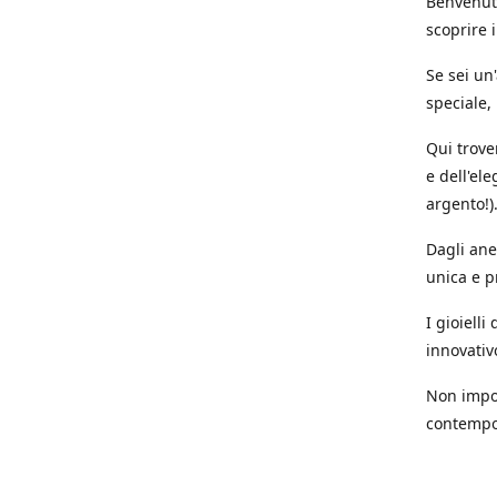
Benvenuti
scoprire i
Se sei un
speciale,
Qui trove
e dell'ele
argento!)
Dagli anel
unica e p
I gioiell
innovativ
Non impor
contempor