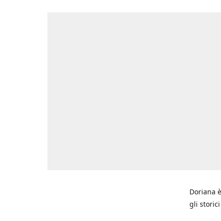
Doriana è
gli storic