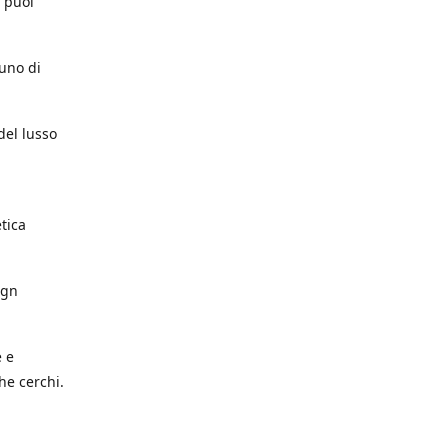
e puoi
cuno di
del lusso
etica
ign
e e
he cerchi.