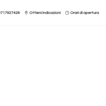
0717927428
Ottieni indicazioni
Orari di apertura