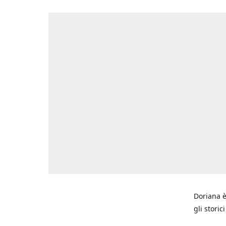
Doriana è
gli storic