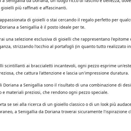
 a Senigallia da Doriana, un luogo ricco di fascino e bellezza, dov
 gioielli più raffinati e affascinanti.
'appassionata di gioielli o stai cercando il regalo perfetto per qual
 Doriana a Senigallia è il posto ideale per te.
rai una selezione esclusiva di gioielli che rappresentano l'epitome 
ganza, strizzando l'occhio al portafogli (in quanto tutto realizzato in
.
li scintillanti ai braccialetti incantevoli, ogni pezzo esprime un'est
reziosa, che cattura l'attenzione e lascia un'impressione duratura.
i di Doriana a Senigallia sono il risultato di una combinazione di des
o e materiali preziosi, che rendono ogni pezzo speciale.
ta se sei alla ricerca di un gioiello classico o di un look più audac
aneo, a Senigallia da Doriana troverai sicuramente l'ispirazione c