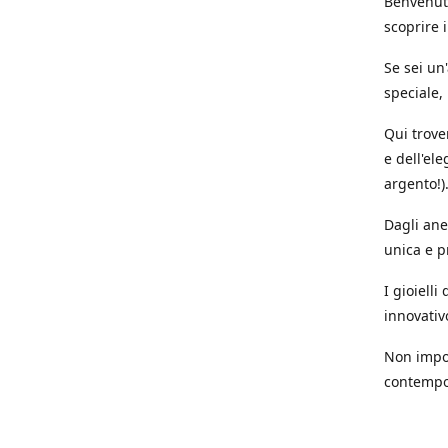
Benvenuti
scoprire i
Se sei un
speciale,
Qui trove
e dell'ele
argento!)
Dagli anel
unica e p
I gioiell
innovativ
Non impor
contempor