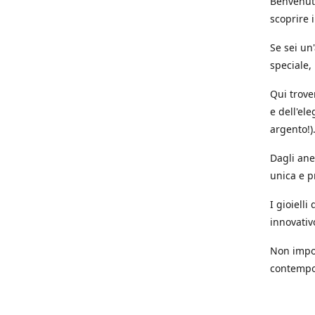
Benvenuti
scoprire i
Se sei un
speciale,
Qui trove
e dell'ele
argento!)
Dagli anel
unica e p
I gioiell
innovativ
Non impor
contempor