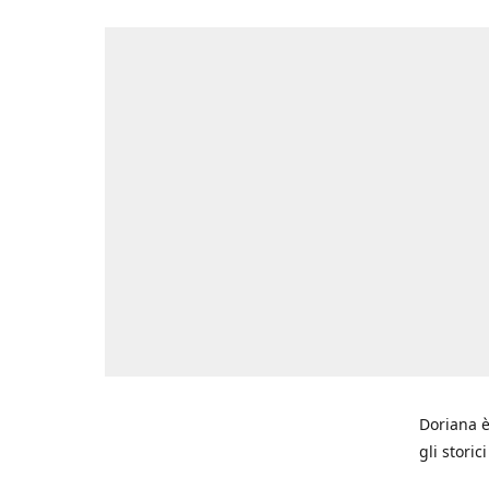
Doriana è
gli storic