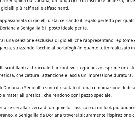
 a Senigallia da Doriana, un luogo ricco di fascino e bellezza, dov
 gioielli più raffinati e affascinanti.
'appassionata di gioielli o stai cercando il regalo perfetto per qual
 Doriana a Senigallia è il posto ideale per te.
rai una selezione esclusiva di gioielli che rappresentano l'epitome 
ganza, strizzando l'occhio al portafogli (in quanto tutto realizzato in
.
li scintillanti ai braccialetti incantevoli, ogni pezzo esprime un'est
reziosa, che cattura l'attenzione e lascia un'impressione duratura.
i di Doriana a Senigallia sono il risultato di una combinazione di des
o e materiali preziosi, che rendono ogni pezzo speciale.
ta se sei alla ricerca di un gioiello classico o di un look più audac
aneo, a Senigallia da Doriana troverai sicuramente l'ispirazione c