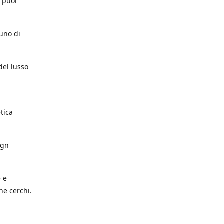
e puoi
cuno di
del lusso
etica
ign
e e
he cerchi.