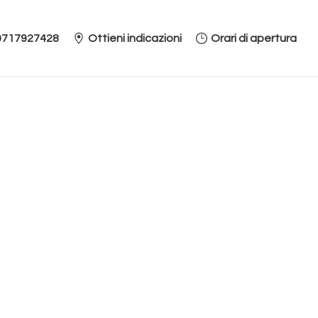
0717927428
Ottieni indicazioni
Orari di apertura